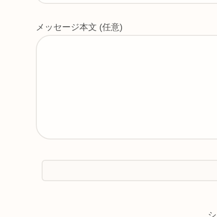
メッセージ本文 (任意)
A
シ