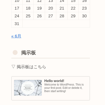
10
11
12
13
14
15
16
17
18
19
20
21
22
23
24
25
26
27
28
29
30
31
« 6月
掲示板
▽ 掲示板はこちら
Hello world!
Welcome to WordPress. This is
your first post. Edit or delete it,
then start writing!