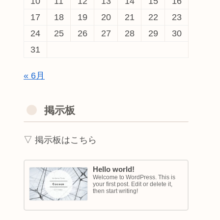
10
11
12
13
14
15
16
17
18
19
20
21
22
23
24
25
26
27
28
29
30
31
« 6月
掲示板
▽ 掲示板はこちら
Hello world!
Welcome to WordPress. This is
your first post. Edit or delete it,
then start writing!