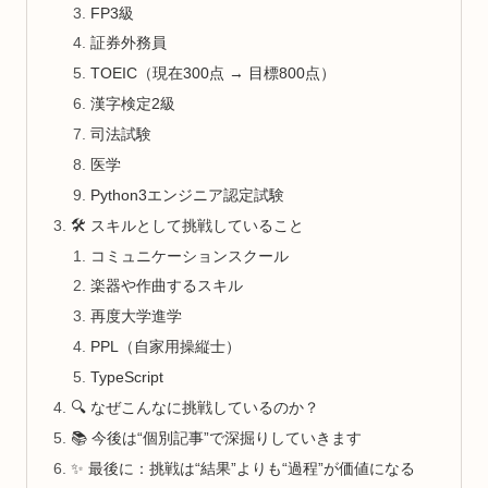
FP3級
証券外務員
TOEIC（現在300点 → 目標800点）
漢字検定2級
司法試験
医学
Python3エンジニア認定試験
🛠 スキルとして挑戦していること
コミュニケーションスクール
楽器や作曲するスキル
再度大学進学
PPL（自家用操縦士）
TypeScript
🔍 なぜこんなに挑戦しているのか？
📚 今後は“個別記事”で深掘りしていきます
✨ 最後に：挑戦は“結果”よりも“過程”が価値になる