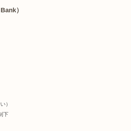
Bank）
しい）
制下