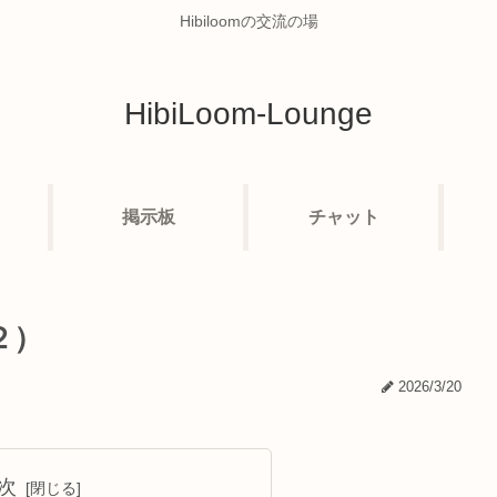
Hibiloomの交流の場
HibiLoom-Lounge
掲示板
チャット
２）
2026/3/20
次