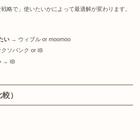
な戦略で」使いたいかによって最適解が変わります。
たい
→ ウィブル or moomoo
クソバンク or IB
い
→ IB
比較）
。