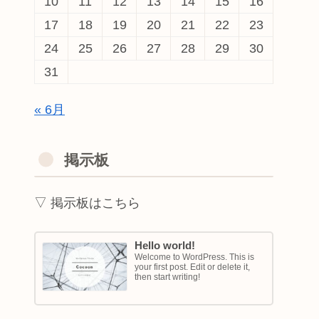
10
11
12
13
14
15
16
17
18
19
20
21
22
23
24
25
26
27
28
29
30
31
« 6月
掲示板
▽ 掲示板はこちら
Hello world!
Welcome to WordPress. This is
your first post. Edit or delete it,
then start writing!