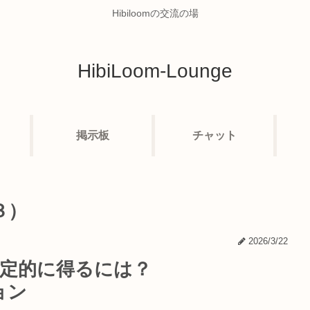
Hibiloomの交流の場
HibiLoom-Lounge
掲示板
チャット
３）
2026/3/22
安定的に得るには？
ョン