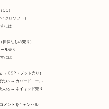
（CC）
（マイクロソフト）
指すには
り（担保なしの売り）
のコール売り
指すには
先 → CSP（プット売り）
げたい → カバードコール
最大化 → ネイキッド売り
 コメントをキャンセル