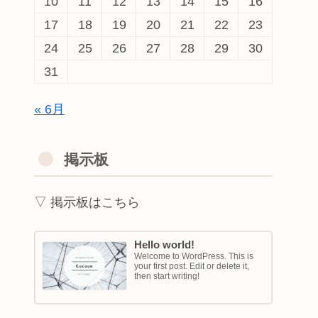
10
11
12
13
14
15
16
17
18
19
20
21
22
23
24
25
26
27
28
29
30
31
« 6月
掲示板
▽ 掲示板はこちら
Hello world!
Welcome to WordPress. This is
your first post. Edit or delete it,
then start writing!