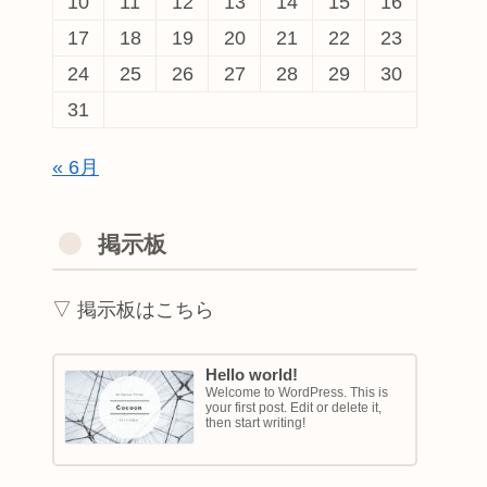
10
11
12
13
14
15
16
17
18
19
20
21
22
23
24
25
26
27
28
29
30
31
« 6月
掲示板
▽ 掲示板はこちら
Hello world!
Welcome to WordPress. This is
your first post. Edit or delete it,
then start writing!