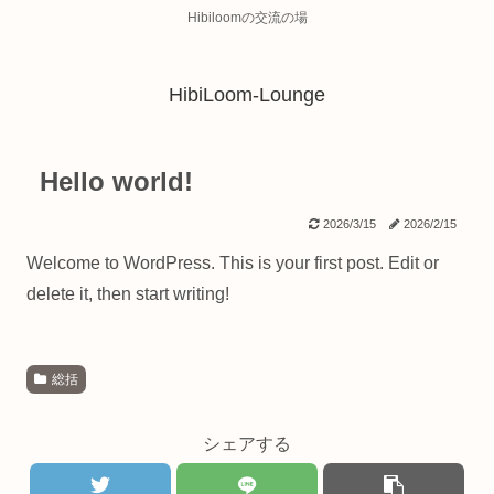
Hibiloomの交流の場
HibiLoom-Lounge
Hello world!
2026/3/15
2026/2/15
Welcome to WordPress. This is your first post. Edit or
delete it, then start writing!
総括
シェアする